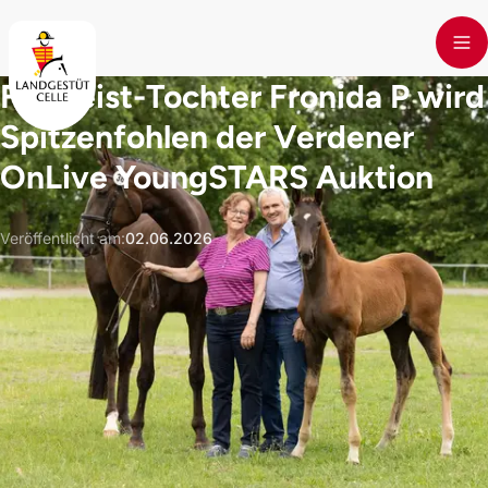
Skip to main content
Freigeist-Tochter Fronida P wird
Spitzenfohlen der Verdener
OnLive YoungSTARS Auktion
Veröffentlicht am
:
02.06.2026