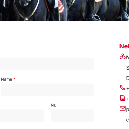
Ne
N
S
D
Name
*
+
+
Nr.
p
c