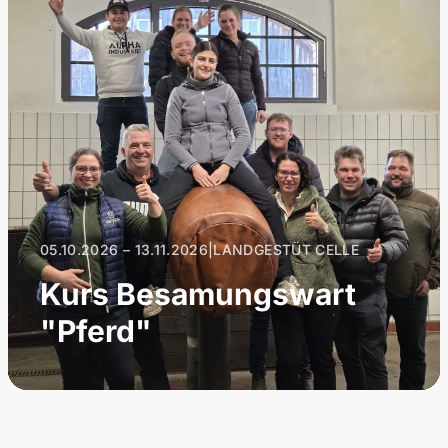
05.10.2026 – 13.11.2026
|
LANDGESTÜT CELLE
Kurs Besamungswart
"Pferd"