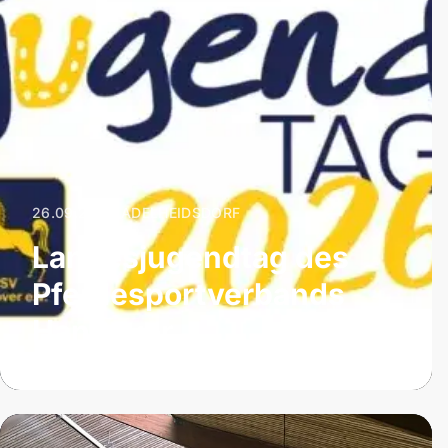
26.09.2026
|
ADELHEIDSDORF
Landesjugendtag des
Pferdesportverbands
Hannover