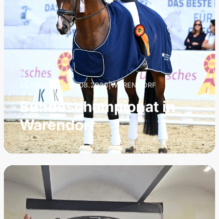
25.08.2026 – 30.08.2026
|
WARENDORF
Bundeschampionat in
Warendorf