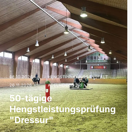
08.10.2026 –
HENGSTPRÜFUNGSANSTALT
|
26.11.2026
ADELHEIDSDORF
50-tägige
Hengstleistungsprüfung
"Dressur"