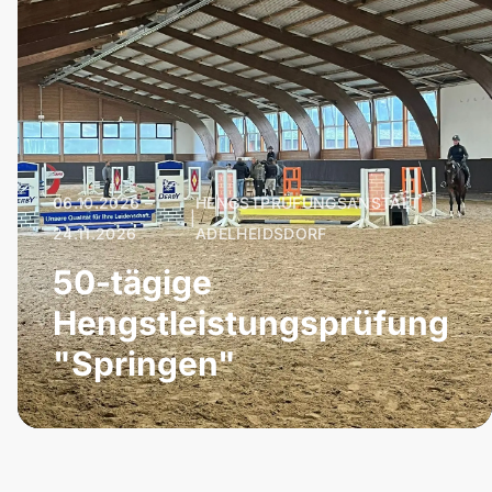
06.10.2026 –
HENGSTPRÜFUNGSANSTALT
|
24.11.2026
ADELHEIDSDORF
50-tägige
Hengstleistungsprüfung
"Springen"