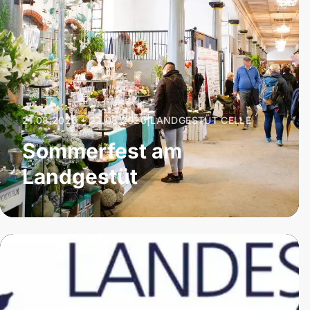
21.08.2026 – 23.08.2026
|
LANDGESTÜT CELLE
Sommerfest am
Landgestüt