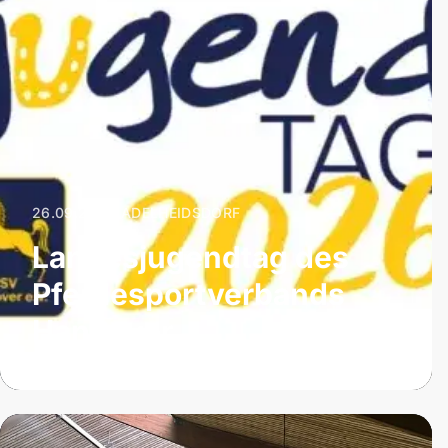
26.09.2026
|
ADELHEIDSDORF
Landesjugendtag des
Pferdesportverbands
Hannover