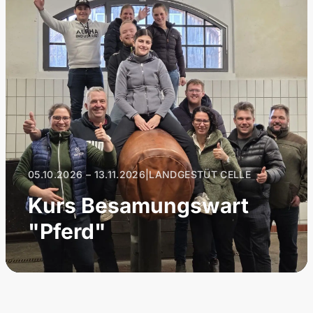
05.10.2026 – 13.11.2026
|
LANDGESTÜT CELLE
Kurs Besamungswart
"Pferd"