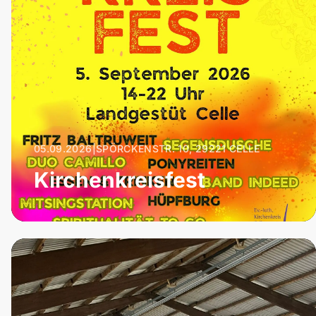
05.09.2026
|
SPÖRCKENSTR. 10, 29221 CELLE
Kirchenkreisfest