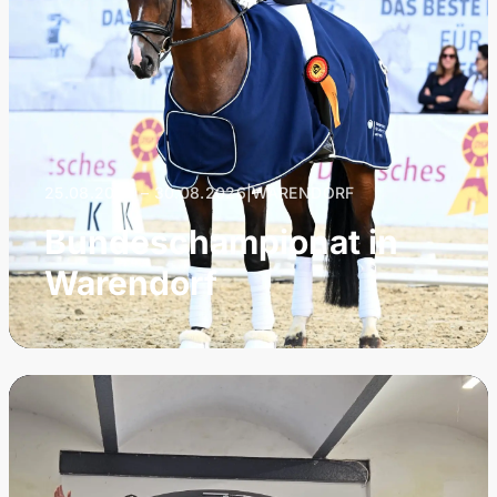
25.08.2026 – 30.08.2026
|
WARENDORF
Bundeschampionat in
Warendorf