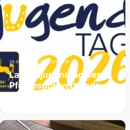
26.09.2026
|
ADELHEIDSDORF
Landesjugendtag des
Pferdesportverbands
Hannover