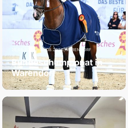
25.08.2026 – 30.08.2026
|
WARENDORF
Bundeschampionat in
Warendorf