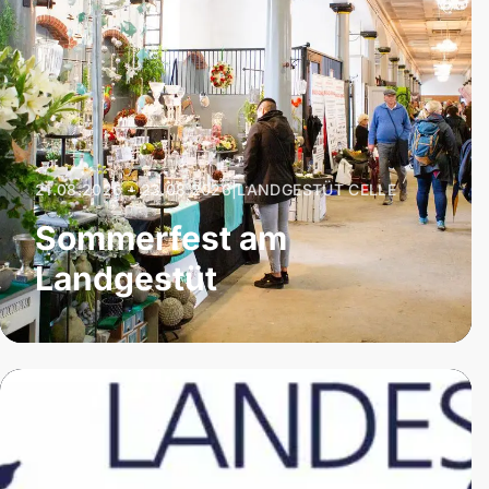
21.08.2026 – 23.08.2026
|
LANDGESTÜT CELLE
Sommerfest am
Landgestüt