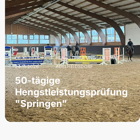
06.10.2026 –
HENGSTPRÜFUNGSANSTALT
|
24.11.2026
ADELHEIDSDORF
50-tägige
Hengstleistungsprüfung
"Springen"