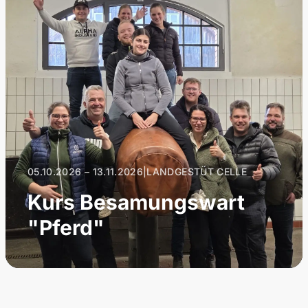
05.10.2026 – 13.11.2026
|
LANDGESTÜT CELLE
Kurs Besamungswart
"Pferd"