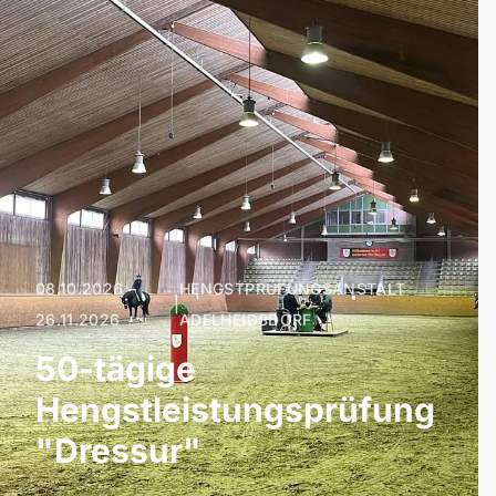
08.10.2026 –
HENGSTPRÜFUNGSANSTALT
|
26.11.2026
ADELHEIDSDORF
50-tägige
Hengstleistungsprüfung
"Dressur"