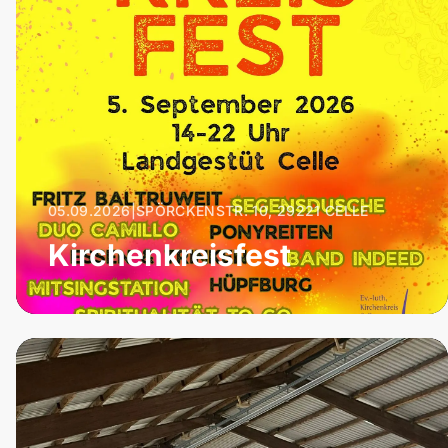
05.09.2026
|
SPÖRCKENSTR. 10, 29221 CELLE
Kirchenkreisfest