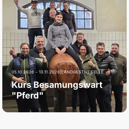
05.10.2026 – 13.11.2026
|
LANDGESTÜT CELLE
Kurs Besamungswart
"Pferd"