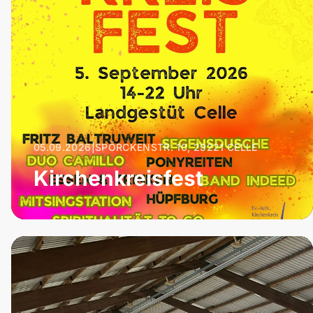
05.09.2026
|
SPÖRCKENSTR. 10, 29221 CELLE
Kirchenkreisfest