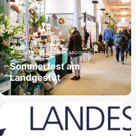
21.08.2026 – 23.08.2026
|
LANDGESTÜT CELLE
Sommerfest am
Landgestüt