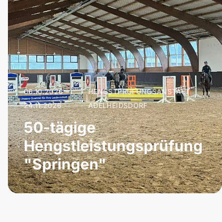
06.10.2026 –
HENGSTPRÜFUNGSANSTALT
|
24.11.2026
ADELHEIDSDORF
50-tägige
Hengstleistungsprüfung
"Springen"