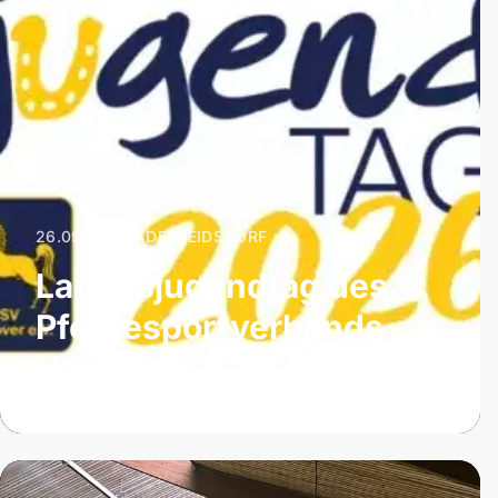
26.09.2026
|
ADELHEIDSDORF
Landesjugendtag des
Pferdesportverbands
Hannover