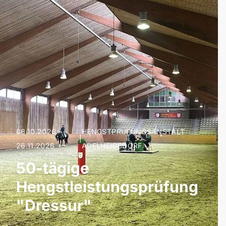
08.10.2026 –
HENGSTPRÜFUNGSANSTALT
|
26.11.2026
ADELHEIDSDORF
50-tägige
Hengstleistungsprüfung
"Dressur"