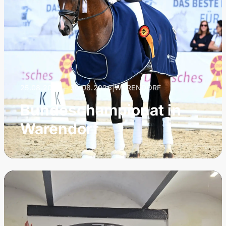
25.08.2026 – 30.08.2026
|
WARENDORF
Bundeschampionat in
Warendorf