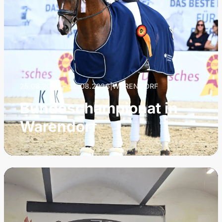
25.08.2026 – 30.08.2026
|
WARENDORF
Bundeschampionat in
Warendorf