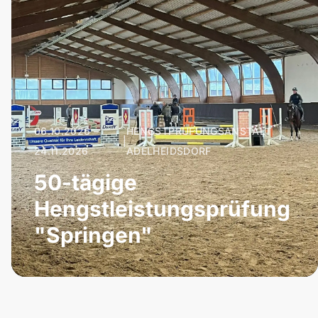
06.10.2026 –
HENGSTPRÜFUNGSANSTALT
|
24.11.2026
ADELHEIDSDORF
50-tägige
Hengstleistungsprüfung
"Springen"