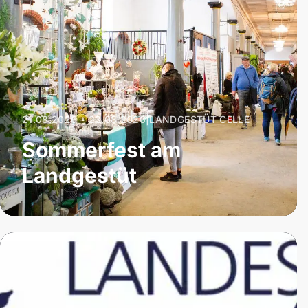
21.08.2026 – 23.08.2026
|
LANDGESTÜT CELLE
Sommerfest am
Landgestüt