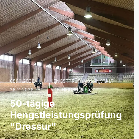
08.10.2026 –
HENGSTPRÜFUNGSANSTALT
|
26.11.2026
ADELHEIDSDORF
50-tägige
Hengstleistungsprüfung
"Dressur"