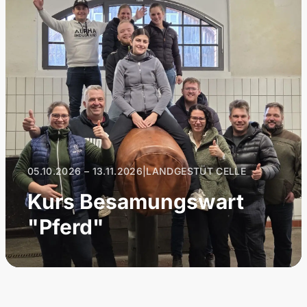
05.10.2026 – 13.11.2026
|
LANDGESTÜT CELLE
Kurs Besamungswart
"Pferd"