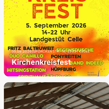
05.09.2026
|
SPÖRCKENSTR. 10, 29221 CELLE
Kirchenkreisfest