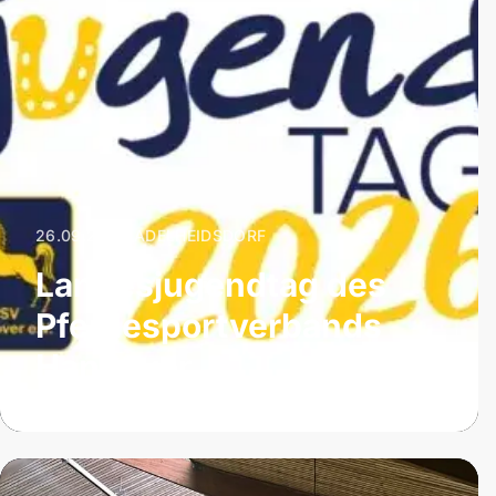
26.09.2026
|
ADELHEIDSDORF
Landesjugendtag des
Pferdesportverbands
Hannover