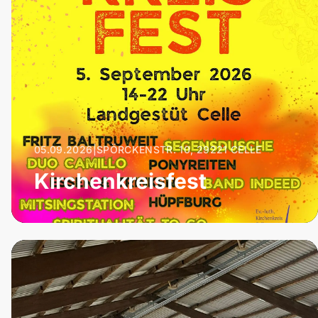
05.09.2026
|
SPÖRCKENSTR. 10, 29221 CELLE
Kirchenkreisfest