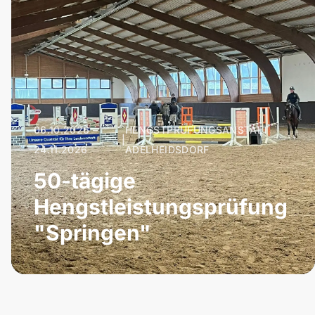
06.10.2026 –
HENGSTPRÜFUNGSANSTALT
|
24.11.2026
ADELHEIDSDORF
50-tägige
Hengstleistungsprüfung
"Springen"