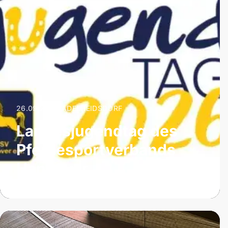
26.09.2026
|
ADELHEIDSDORF
Landesjugendtag des
Pferdesportverbands
Hannover