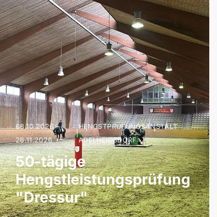
08.10.2026 –
HENGSTPRÜFUNGSANSTALT
|
26.11.2026
ADELHEIDSDORF
50-tägige
Hengstleistungsprüfung
"Dressur"