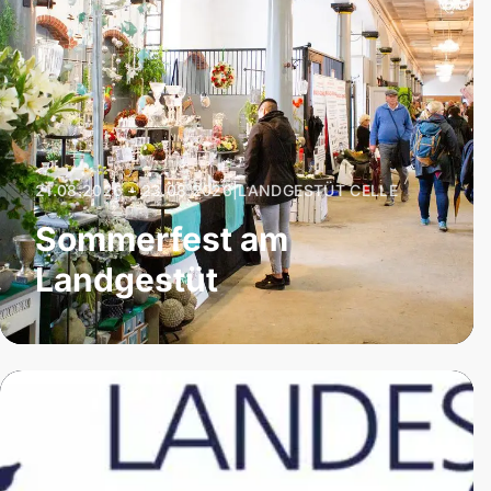
21.08.2026 – 23.08.2026
|
LANDGESTÜT CELLE
Sommerfest am
Landgestüt