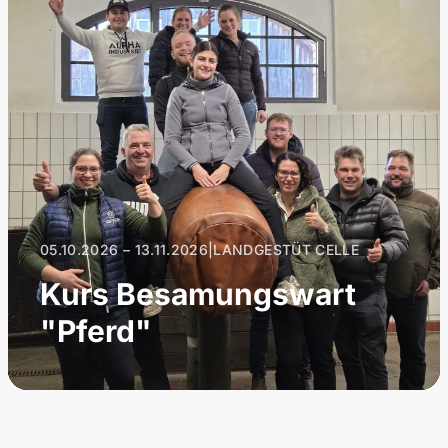
05.10.2026 – 13.11.2026
|
LANDGESTÜT CELLE
Kurs Besamungswart
"Pferd"