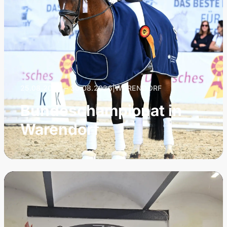
25.08.2026 – 30.08.2026
|
WARENDORF
Bundeschampionat in
Warendorf