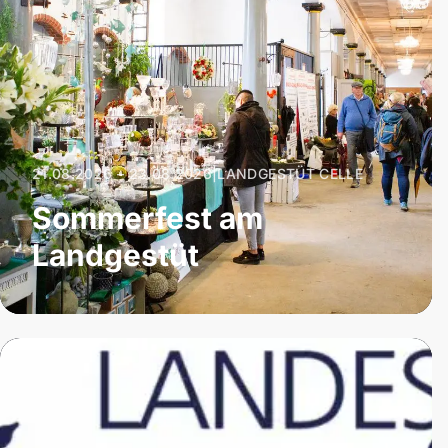
21.08.2026 – 23.08.2026
|
LANDGESTÜT CELLE
Sommerfest am
Landgestüt