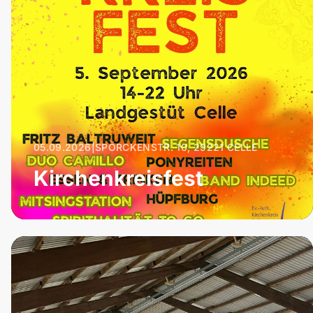
05.09.2026
|
SPÖRCKENSTR. 10, 29221 CELLE
Kirchenkreisfest