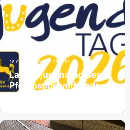
26.09.2026
|
ADELHEIDSDORF
Landesjugendtag des
Pferdesportverbands
Hannover