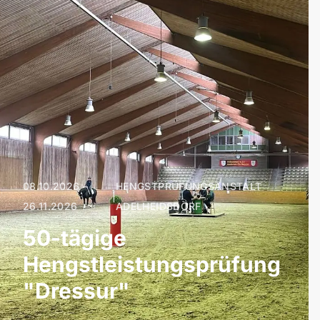
08.10.2026 –
HENGSTPRÜFUNGSANSTALT
|
26.11.2026
ADELHEIDSDORF
50-tägige
Hengstleistungsprüfung
"Dressur"