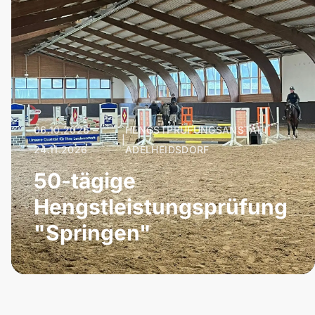
06.10.2026 –
HENGSTPRÜFUNGSANSTALT
|
24.11.2026
ADELHEIDSDORF
50-tägige
Hengstleistungsprüfung
"Springen"