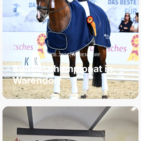
25.08.2026 – 30.08.2026
|
WARENDORF
Bundeschampionat in
Warendorf