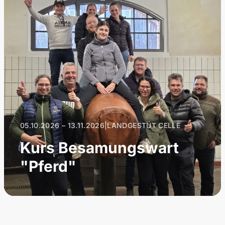
05.10.2026 – 13.11.2026
|
LANDGESTÜT CELLE
Kurs Besamungswart
"Pferd"