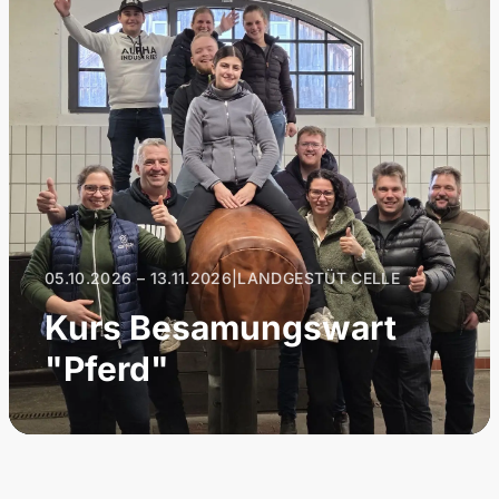
05.10.2026 – 13.11.2026
|
LANDGESTÜT CELLE
Kurs Besamungswart
"Pferd"