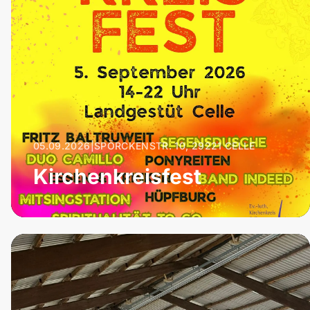
05.09.2026
|
SPÖRCKENSTR. 10, 29221 CELLE
Kirchenkreisfest