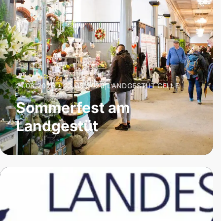
21.08.2026 – 23.08.2026
|
LANDGESTÜT CELLE
Sommerfest am
Landgestüt