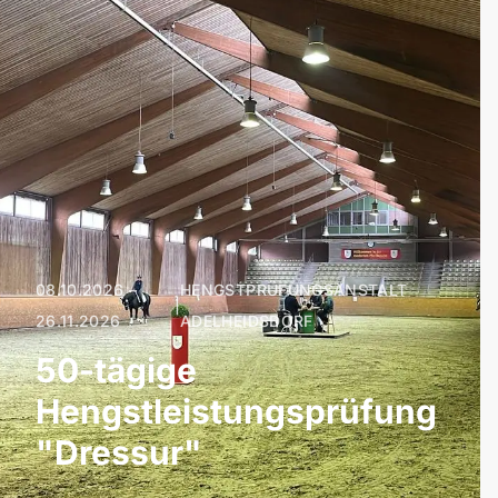
08.10.2026 –
HENGSTPRÜFUNGSANSTALT
|
26.11.2026
ADELHEIDSDORF
50-tägige
Hengstleistungsprüfung
"Dressur"