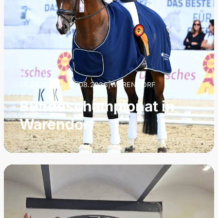
25.08.2026 – 30.08.2026
|
WARENDORF
Bundeschampionat in
Warendorf