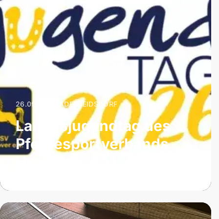
26.09.2026
|
ADELHEIDSDORF
Landesjugendtag des
Pferdesportverbands
Hannover