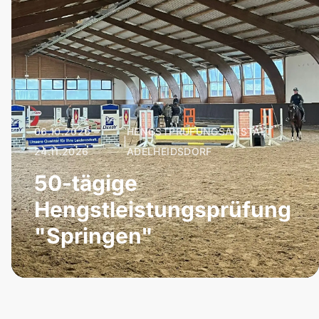
06.10.2026 –
HENGSTPRÜFUNGSANSTALT
|
24.11.2026
ADELHEIDSDORF
50-tägige
Hengstleistungsprüfung
"Springen"