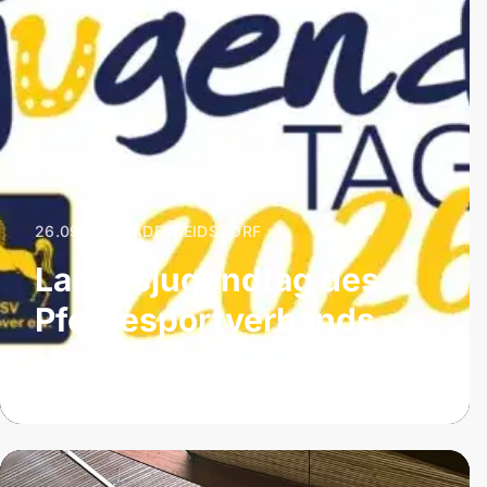
26.09.2026
|
ADELHEIDSDORF
Landesjugendtag des
Pferdesportverbands
Hannover