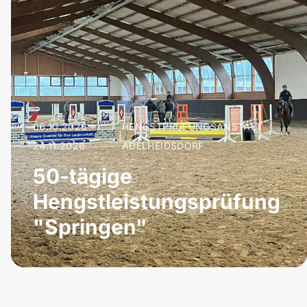
06.10.2026 –
HENGSTPRÜFUNGSANSTALT
|
24.11.2026
ADELHEIDSDORF
50-tägige
Hengstleistungsprüfung
"Springen"