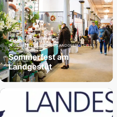
21.08.2026 – 23.08.2026
|
LANDGESTÜT CELLE
Sommerfest am
Landgestüt