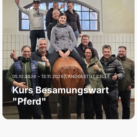
05.10.2026 – 13.11.2026
|
LANDGESTÜT CELLE
Kurs Besamungswart
"Pferd"