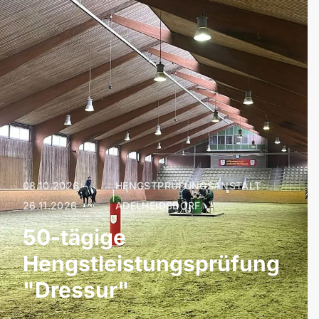
08.10.2026 –
HENGSTPRÜFUNGSANSTALT
|
26.11.2026
ADELHEIDSDORF
50-tägige
Hengstleistungsprüfung
"Dressur"