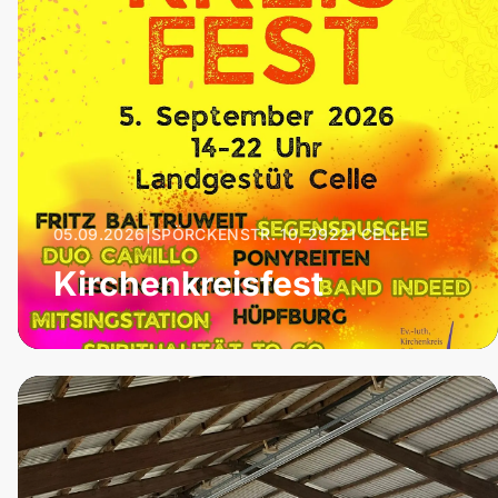
05.09.2026
|
SPÖRCKENSTR. 10, 29221 CELLE
Kirchenkreisfest