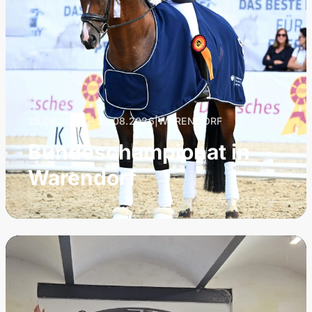
25.08.2026 – 30.08.2026
|
WARENDORF
Bundeschampionat in
Warendorf