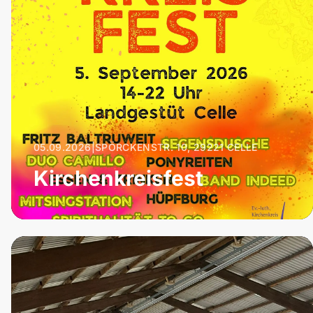
05.09.2026
|
SPÖRCKENSTR. 10, 29221 CELLE
Kirchenkreisfest