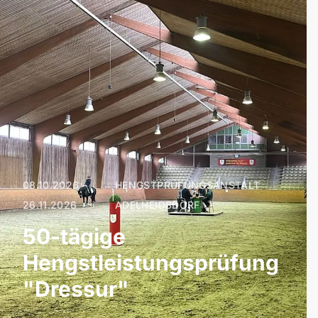
08.10.2026 –
HENGSTPRÜFUNGSANSTALT
|
26.11.2026
ADELHEIDSDORF
50-tägige
Hengstleistungsprüfung
"Dressur"