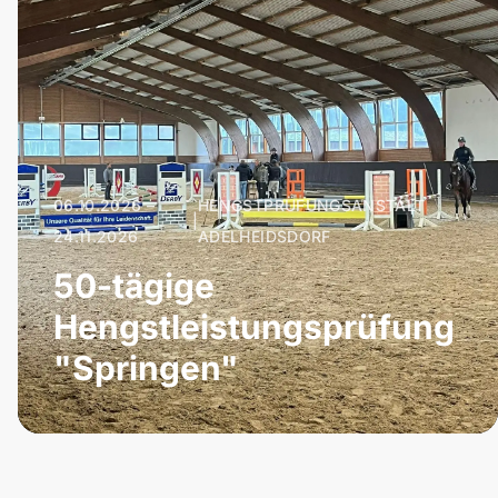
06.10.2026 –
HENGSTPRÜFUNGSANSTALT
|
24.11.2026
ADELHEIDSDORF
50-tägige
Hengstleistungsprüfung
"Springen"