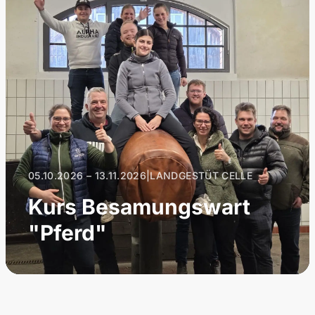
05.10.2026 – 13.11.2026
|
LANDGESTÜT CELLE
Kurs Besamungswart
"Pferd"