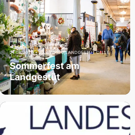
21.08.2026 – 23.08.2026
|
LANDGESTÜT CELLE
Sommerfest am
Landgestüt