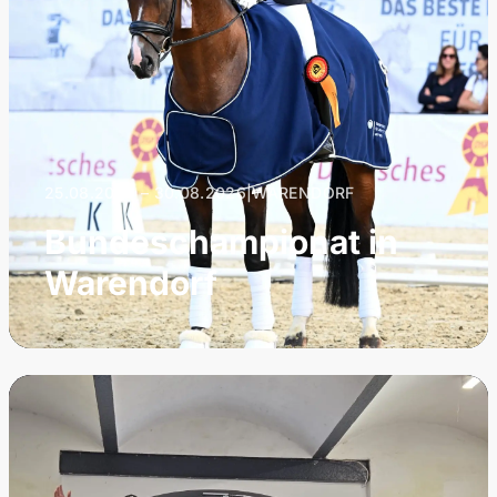
25.08.2026 – 30.08.2026
|
WARENDORF
Bundeschampionat in
Warendorf