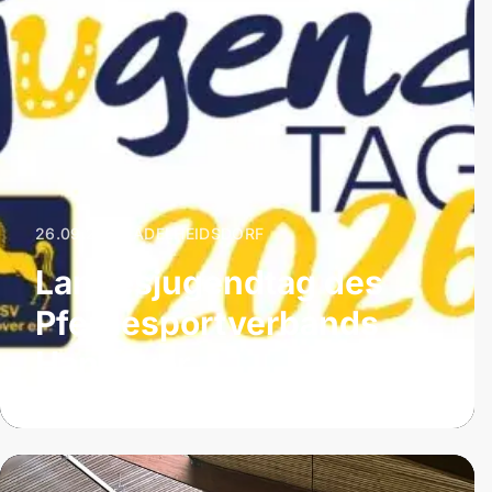
26.09.2026
|
ADELHEIDSDORF
Landesjugendtag des
Pferdesportverbands
Hannover