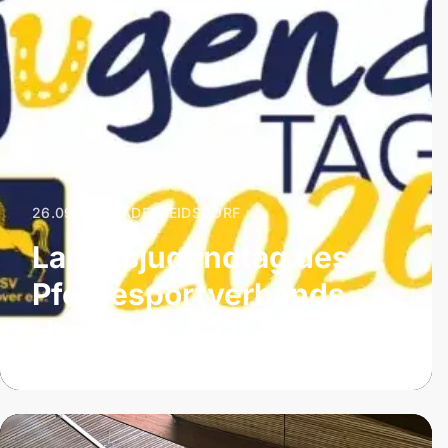
26.09.2026
|
ADELHEIDSDORF
Landesjugendtag des
Pferdesportverbands
Hannover