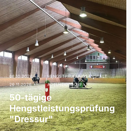
08.10.2026 –
HENGSTPRÜFUNGSANSTALT
|
26.11.2026
ADELHEIDSDORF
50-tägige
Hengstleistungsprüfung
"Dressur"