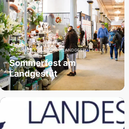
21.08.2026 – 23.08.2026
|
LANDGESTÜT CELLE
Sommerfest am
Landgestüt