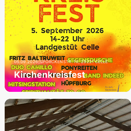
05.09.2026
|
SPÖRCKENSTR. 10, 29221 CELLE
Kirchenkreisfest