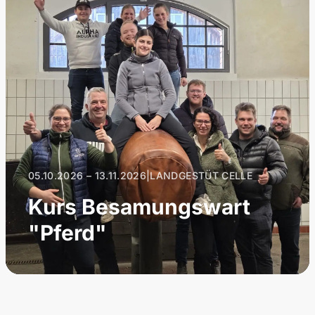
05.10.2026 – 13.11.2026
|
LANDGESTÜT CELLE
Kurs Besamungswart
"Pferd"