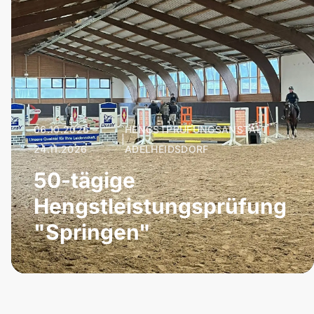
06.10.2026 –
HENGSTPRÜFUNGSANSTALT
|
24.11.2026
ADELHEIDSDORF
50-tägige
Hengstleistungsprüfung
"Springen"