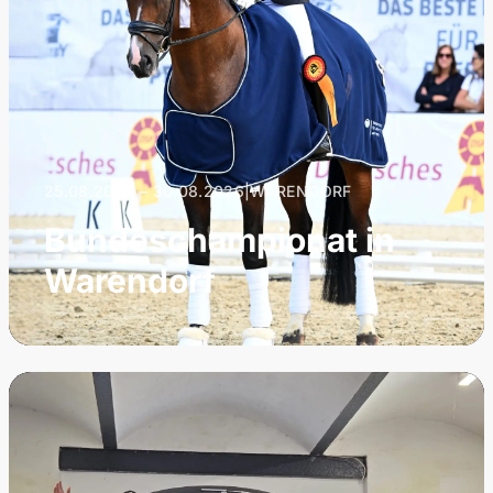
25.08.2026 – 30.08.2026
|
WARENDORF
Bundeschampionat in
Warendorf