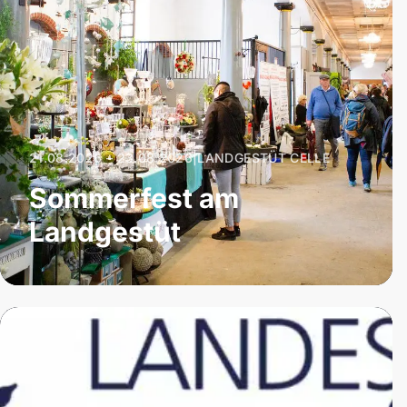
21.08.2026 – 23.08.2026
|
LANDGESTÜT CELLE
Sommerfest am
Landgestüt