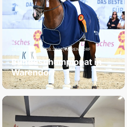
25.08.2026 – 30.08.2026
|
WARENDORF
Bundeschampionat in
Warendorf