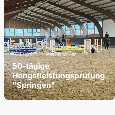
06.10.2026 –
HENGSTPRÜFUNGSANSTALT
|
24.11.2026
ADELHEIDSDORF
50-tägige
Hengstleistungsprüfung
"Springen"