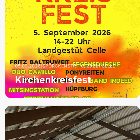
05.09.2026
|
SPÖRCKENSTR. 10, 29221 CELLE
Kirchenkreisfest