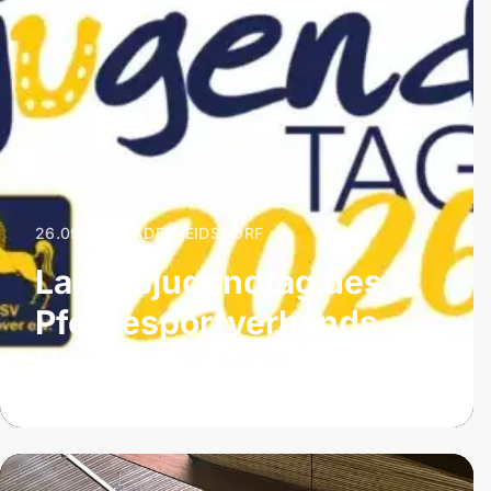
26.09.2026
|
ADELHEIDSDORF
Landesjugendtag des
Pferdesportverbands
Hannover