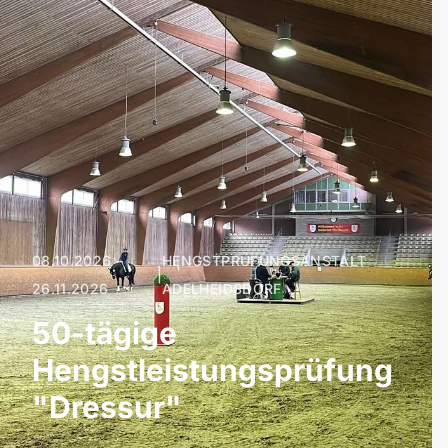
08.10.2026 –
HENGSTPRÜFUNGSANSTALT
|
26.11.2026
ADELHEIDSDORF
50-tägige
Hengstleistungsprüfung
"Dressur"