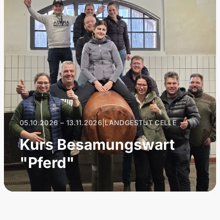
05.10.2026 – 13.11.2026
|
LANDGESTÜT CELLE
Kurs Besamungswart
"Pferd"