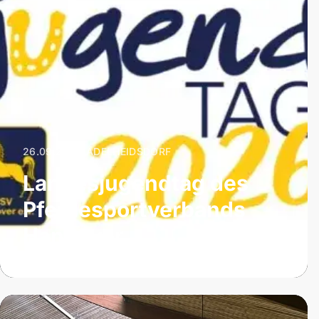
26.09.2026
|
ADELHEIDSDORF
Landesjugendtag des
Pferdesportverbands
Hannover