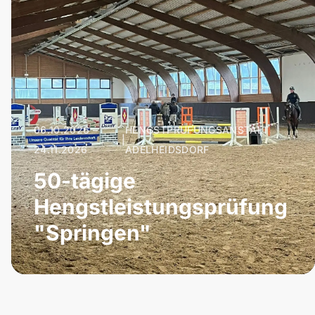
06.10.2026 –
HENGSTPRÜFUNGSANSTALT
|
24.11.2026
ADELHEIDSDORF
50-tägige
Hengstleistungsprüfung
"Springen"