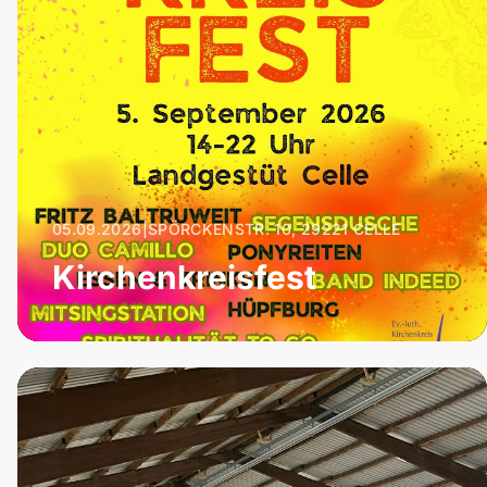
05.09.2026
|
SPÖRCKENSTR. 10, 29221 CELLE
Kirchenkreisfest