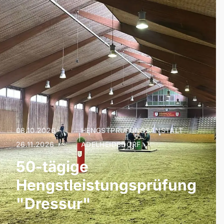
08.10.2026 –
HENGSTPRÜFUNGSANSTALT
|
26.11.2026
ADELHEIDSDORF
50-tägige
Hengstleistungsprüfung
"Dressur"