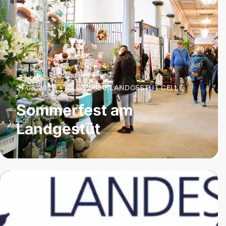
21.08.2026 – 23.08.2026
|
LANDGESTÜT CELLE
Sommerfest am
Landgestüt