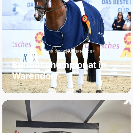
25.08.2026 – 30.08.2026
|
WARENDORF
Bundeschampionat in
Warendorf