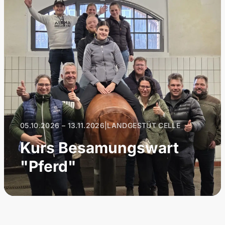
05.10.2026 – 13.11.2026
|
LANDGESTÜT CELLE
Kurs Besamungswart
"Pferd"