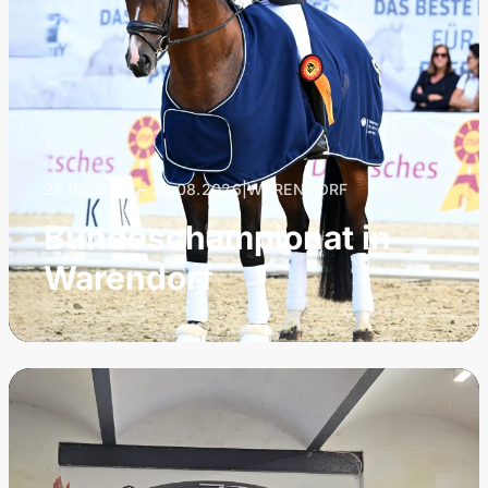
25.08.2026 – 30.08.2026
|
WARENDORF
Bundeschampionat in
Warendorf