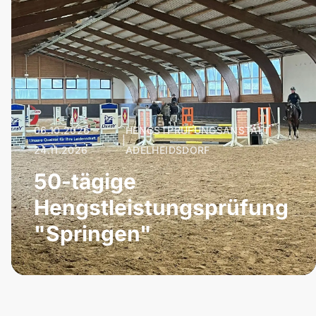
06.10.2026 –
HENGSTPRÜFUNGSANSTALT
|
24.11.2026
ADELHEIDSDORF
50-tägige
Hengstleistungsprüfung
"Springen"