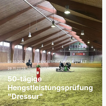
08.10.2026 –
HENGSTPRÜFUNGSANSTALT
|
26.11.2026
ADELHEIDSDORF
50-tägige
Hengstleistungsprüfung
"Dressur"