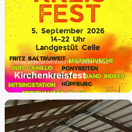
05.09.2026
|
SPÖRCKENSTR. 10, 29221 CELLE
Kirchenkreisfest