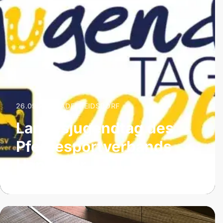
26.09.2026
|
ADELHEIDSDORF
Landesjugendtag des
Pferdesportverbands
Hannover