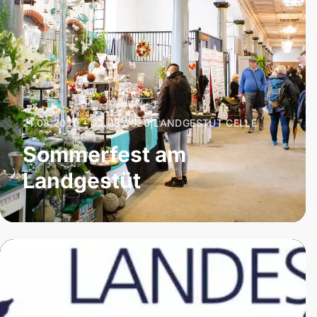
21.08.2026 – 23.08.2026
|
LANDGESTÜT CELLE
Sommerfest am
Landgestüt