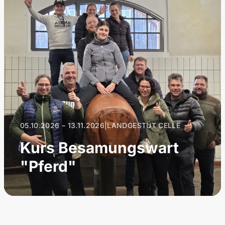
05.10.2026 – 13.11.2026
|
LANDGESTÜT CELLE
Kurs Besamungswart
"Pferd"