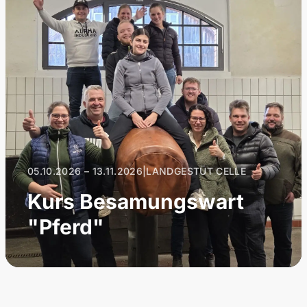
05.10.2026 – 13.11.2026
|
LANDGESTÜT CELLE
Kurs Besamungswart
"Pferd"