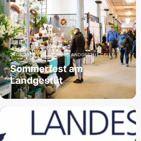
21.08.2026 – 23.08.2026
|
LANDGESTÜT CELLE
Sommerfest am
Landgestüt