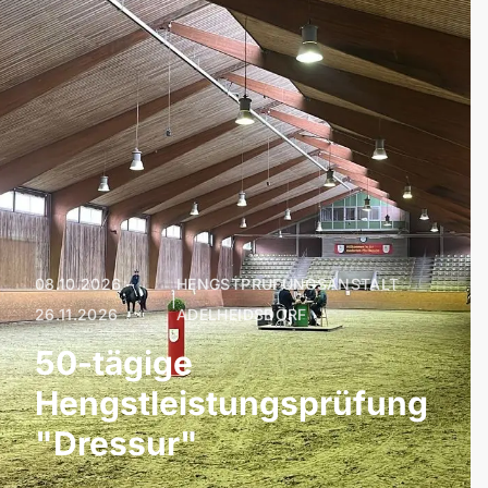
08.10.2026 –
HENGSTPRÜFUNGSANSTALT
|
26.11.2026
ADELHEIDSDORF
50-tägige
Hengstleistungsprüfung
"Dressur"