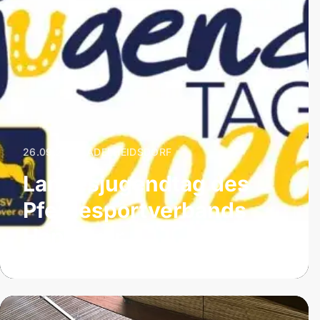
26.09.2026
|
ADELHEIDSDORF
Landesjugendtag des
Pferdesportverbands
Hannover