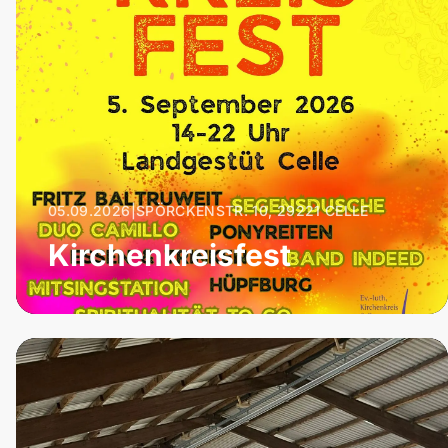
05.09.2026
|
SPÖRCKENSTR. 10, 29221 CELLE
Kirchenkreisfest