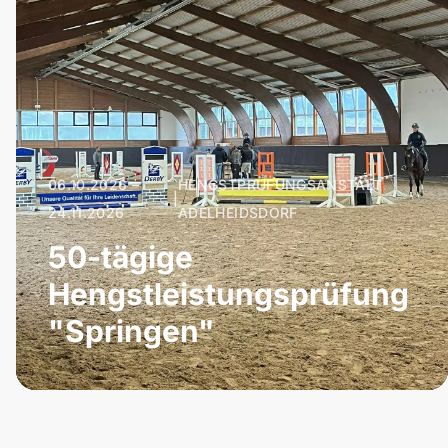
06.10.2026 –
HENGSTPRÜFUNGSANSTALT
|
24.11.2026
ADELHEIDSDORF
50-tägige
Hengstleistungsprüfung
"Springen"