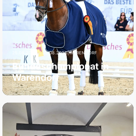
25.08.2026 – 30.08.2026
|
WARENDORF
Bundeschampionat in
Warendorf