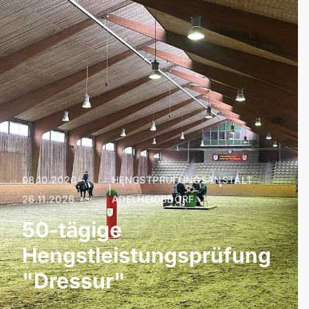
08.10.2026 –
HENGSTPRÜFUNGSANSTALT
|
26.11.2026
ADELHEIDSDORF
50-tägige
Hengstleistungsprüfung
"Dressur"