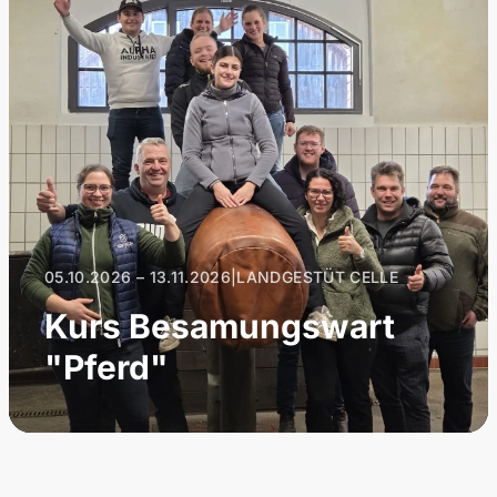
05.10.2026 – 13.11.2026
|
LANDGESTÜT CELLE
Kurs Besamungswart
"Pferd"