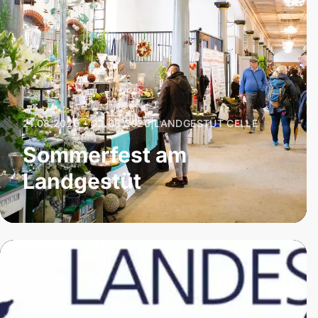
21.08.2026 – 23.08.2026
|
LANDGESTÜT CELLE
Sommerfest am
Landgestüt