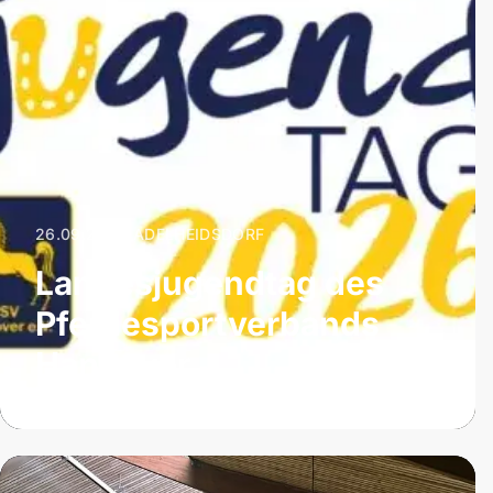
26.09.2026
|
ADELHEIDSDORF
Landesjugendtag des
Pferdesportverbands
Hannover