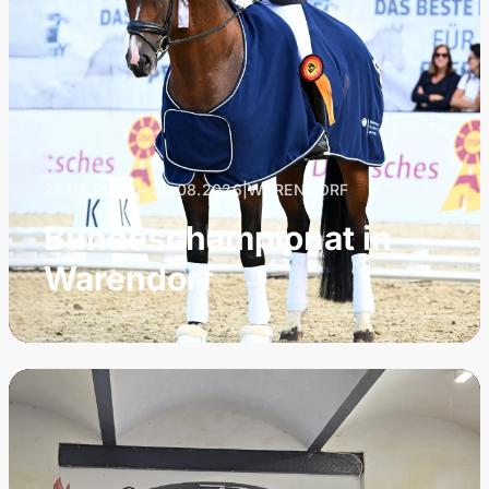
25.08.2026 – 30.08.2026
|
WARENDORF
Bundeschampionat in
Warendorf