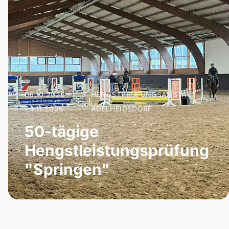
06.10.2026 –
HENGSTPRÜFUNGSANSTALT
|
24.11.2026
ADELHEIDSDORF
50-tägige
Hengstleistungsprüfung
"Springen"