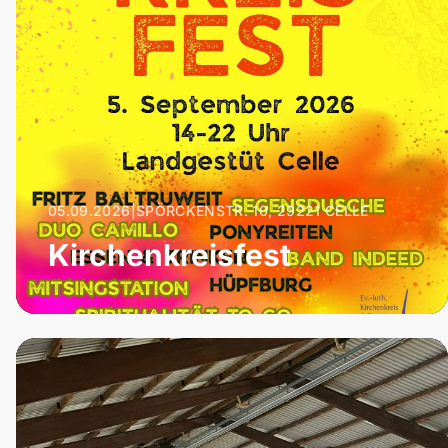
05.09.2026
|
SPÖRCKENSTR. 10, 29221 CELLE
Kirchenkreisfest