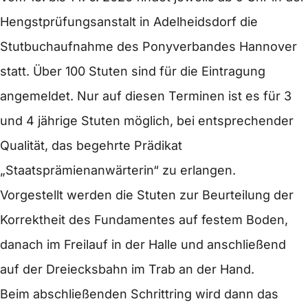
Hengstprüfungsanstalt in Adelheidsdorf die
Zentrale
Stutbuchaufnahme des Ponyverbandes Hannover
Stutbuchaufnahme für
statt. Über 100 Stuten sind für die Eintragung
Ponyrassen in
angemeldet. Nur auf diesen Terminen ist es für 3
und 4 jährige Stuten möglich, bei entsprechender
Adelheidsdorf
Qualität, das begehrte Prädikat
„Staatsprämienanwärterin“ zu erlangen.
13.06.2026 09:00 – 14.06.2026 Uhr
Vorgestellt werden die Stuten zur Beurteilung der
Hengstprüfungsanstalt Adelheidsdorf
Korrektheit des Fundamentes auf festem Boden,
danach im Freilauf in der Halle und anschließend
auf der Dreiecksbahn im Trab an der Hand.
Beim abschließenden Schrittring wird dann das