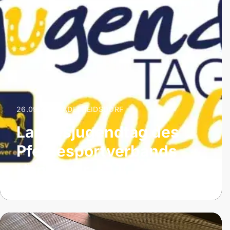
26.09.2026
|
ADELHEIDSDORF
Landesjugendtag des
Pferdesportverbands
Hannover