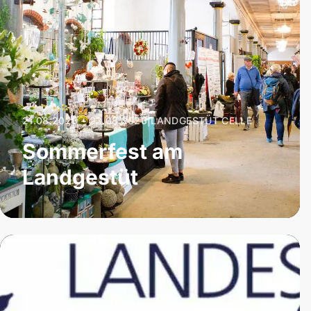
21.08.2026 – 23.08.2026
|
LANDGESTÜT CELLE
Sommerfest am
Landgestüt