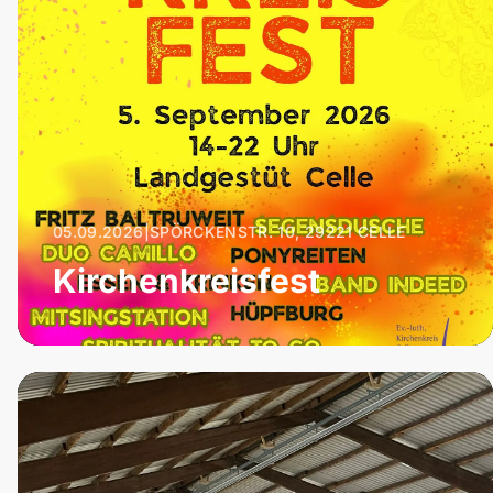
05.09.2026
|
SPÖRCKENSTR. 10, 29221 CELLE
Kirchenkreisfest