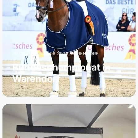
25.08.2026 – 30.08.2026
|
WARENDORF
Bundeschampionat in
Warendorf