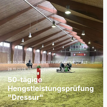
08.10.2026 –
HENGSTPRÜFUNGSANSTALT
|
26.11.2026
ADELHEIDSDORF
50-tägige
Hengstleistungsprüfung
"Dressur"