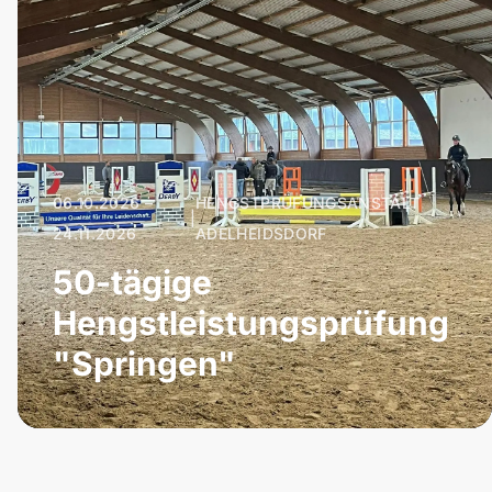
06.10.2026 –
HENGSTPRÜFUNGSANSTALT
|
24.11.2026
ADELHEIDSDORF
50-tägige
Hengstleistungsprüfung
"Springen"