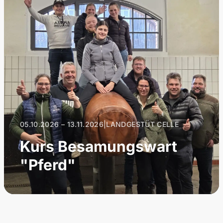
05.10.2026 – 13.11.2026
|
LANDGESTÜT CELLE
Kurs Besamungswart
"Pferd"