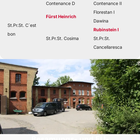
Contenance D
Contenance II
Florestan I
Fürst Heinrich
Dawina
St.Pr.St. C´est
Rubinstein I
bon
St.Pr.St. Cosima
St.Pr.St.
Cancellaresca
Besamungs- und EU-