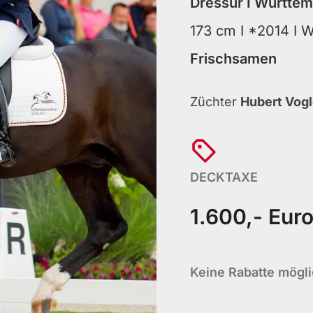
Dressur
I Württe
173 cm
I *2014
I 
Frischsamen
Züchter
Hubert Vogl
DECKTAXE
1.600,- Eur
Keine Rabatte mögl