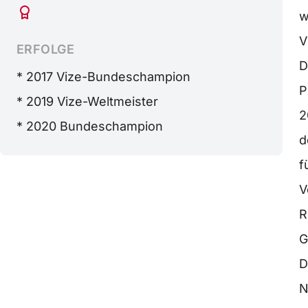
w
V
ERFOLGE
D
* 2017 Vize-Bundeschampion
P
* 2019 Vize-Weltmeister
2
* 2020 Bundeschampion
d
f
V
R
G
D
N