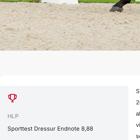
S
2
a
HLP
v
Sporttest Dressur Endnote 8,88
s