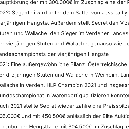
auptkörung der mit 300.000€ im Zuschlag eine der Pr
022: Segantini wird unter dem Sattel von Jessica
ierjährigen Hengste. Außerdem stellt Secret den Vi
tuten und Wallache, den Sieger im Verdener Landes
er vierjährigen Stuten und Wallache, genauso wie 
andeschampionats der vierjährigen Hengste .
021: Eine außergewöhnliche Bilanz: Österreichis
er dreijährigen Stuten und Wallache in Weilheim, L
allache in Verden, HLP Champion 2021 und insgesam
undeschampionat in Warendorf qualifizieren konnte
uch 2021 stellte Secret wieder zahlreiche Preisspitze
05.000€ und mit 450.500€ anlässlich der Elite Aukti
ldenburger Hengsttage mit 304.500€ im Zuschlag, e