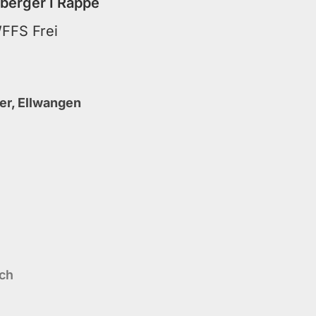
mberger
I Rappe
WFFS Frei
er, Ellwangen
o
ich