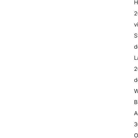
H
2
v
S
d
L
2
d
W
B
A
3
O