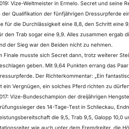
019: Vize-Weltmeister in Ermelo. Secret und seine Re
n der Qualifikation der fünfjährigen Dressurpferde e
ie für die Durchlässigkeit eine 8,8, den Schritt eine 
ür den Trab sogar eine 9,9. Alles zusammen ergab 
nd der Sieg war den Beiden nicht zu nehmen.
m Finale musste sich Secret dann, trotz weiterer S
eschlagen geben. Mit 9,64 Punkten errang das Paar d
ressurpferde. Der Richterkommentar: „Ein fantastisc
st ein Vergnügen, ein solches Pferd richten zu dürfen
017: Vize-Bundeschampion der dreijährigen Hengste
rüfungssieger des 14-Tage-Test in Schlieckau, Endnot
eistungsbereitschaft die 9,5, Trab 9,5, Galopp 10,0 u
tationsreiter wie auch unter dem Fremdreiter, die Hö