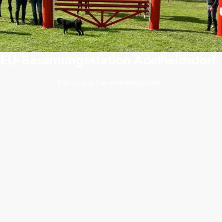
EU-Besamungsstation Adelheidsdorf
Station und Hengste entdecken