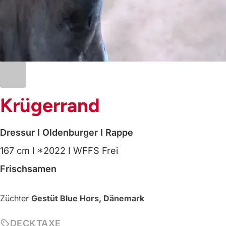
Krügerrand
Dressur
I Oldenburger
I Rappe
167 cm
I *2022
I WFFS Frei
Frischsamen
Züchter
Gestüt Blue Hors, Dänemark
DECKTAXE