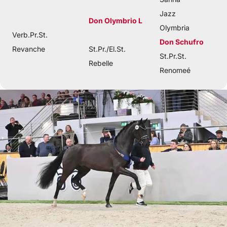
Jazz
Don Olymbrio L
Olymbria
Verb.Pr.St.
Don Schufro
Revanche
St.Pr./El.St.
St.Pr.St.
Rebelle
Renomeé