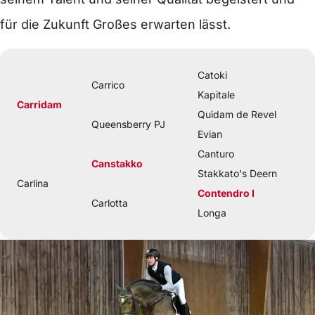
für die Zukunft Großes erwarten lässt.
Catoki
Carrico
Kapitale
Carridam
Quidam de Revel
Queensberry PJ
Evian
Canturo
Canstakko
Stakkato's Deern
Carlina
Contendro I
Carlotta
Longa