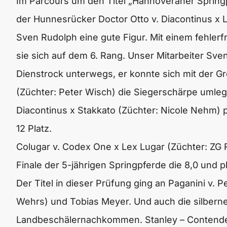
Im Parcours um den Titel „Hannoveraner Spring
der Hunnesrücker Doctor Otto v. Diacontinus x 
Sven Rudolph eine gute Figur. Mit einem fehlerfr
sie sich auf dem 6. Rang. Unser Mitarbeiter Sven
Dienstrock unterwegs, er konnte sich mit der Gr
(Züchter: Peter Wisch) die Siegerschärpe umleg
Diacontinus x Stakkato (Züchter: Nicole Nehm) p
12 Platz.
Colugar v. Codex One x Lex Lugar (Züchter: ZG 
Finale der 5-jährigen Springpferde die 8,0 und p
Der Titel in dieser Prüfung ging an Paganini v. P
Wehrs) und Tobias Meyer. Und auch die silberne
Landbeschälernachkommen. Stanley – Contender