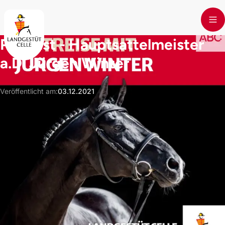
Skip to main content
Podcast - Hauptsattelmeister
a.D. Jürgen Winter
Veröffentlicht am
:
03.12.2021