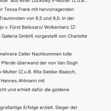
e“ aus einer Locksley II-Mutter (Z.u.B.:
ter Tessa Frank mit hervorragenden
Traumnoten von 9,5 und 9,0. In der
jo v.
Fürst Belissaro
/ Wolkentanz (Z:
Galleria GmbH) vorgestellt von Charlotte
 mehrere Celler Nachkommen tolle
gen Pferde überwand der von
Van Gogh
Mutter (Z.u.B. Rita Siebke-Baasch,
r Hannes Ahlmann mit
t und erhielt dafür die goldene
roßartige Erfolge erzielt. Sieger der