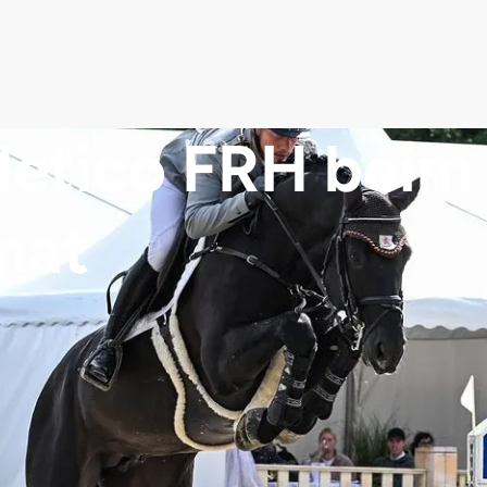
hletico FRH beim
nat