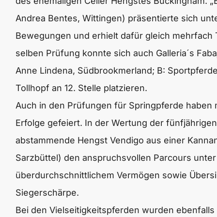
des ehemaligen Celler Hengstes Buckingham. „Blu
Andrea Bentes, Wittingen) präsentierte sich un
Bewegungen und erhielt dafür gleich mehrfach 
selben Prüfung konnte sich auch Galleria´s Faba
Anne Lindena, Südbrookmerland; B: Sportpferde 
Tollhopf an 12. Stelle platzieren.
Auch in den Prüfungen für Springpferde haben
Erfolge gefeiert. In der Wertung der fünfjähri
abstammende Hengst Vendigo aus einer Kannan-
Sarzbüttel) den anspruchsvollen Parcours unte
überdurchschnittlichem Vermögen sowie Übersich
Siegerschärpe.
Bei den Vielseitigkeitspferden wurden ebenfalls g