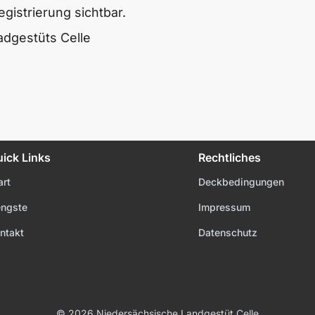
egistrierung sichtbar.
dgestüts Celle
ick Links
Rechtliches
art
Deckbedingungen
ngste
Impressum
ntakt
Datenschutz
© 2026
Niedersächsische Landgestüt Celle