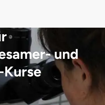
r
esamer- und
-Kurse