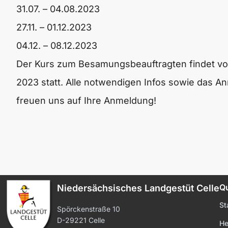
31.07. – 04.08.2023
27.11. – 01.12.2023
04.12. – 08.12.2023
Der
Kurs zum Besamungsbeauftragten
findet v
2023 statt.
Alle notwendigen Infos sowie das A
freuen uns auf Ihre Anmeldung!
Qu
Niedersächsisches Landgestüt Celle
St
Spörckenstraße 10
D-29221 Celle
He