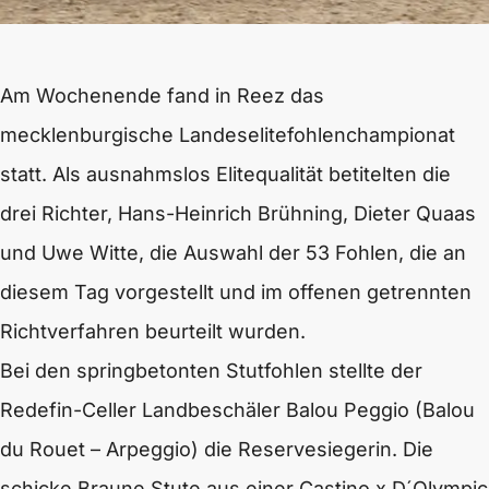
Am Wochenende fand in Reez das
mecklenburgische Landeselitefohlenchampionat
statt. Als ausnahmslos Elitequalität betitelten die
drei Richter, Hans-Heinrich Brühning, Dieter Quaas
und Uwe Witte, die Auswahl der 53 Fohlen, die an
diesem Tag vorgestellt und im offenen getrennten
Richtverfahren beurteilt wurden.
Bei den springbetonten Stutfohlen stellte der
Redefin-Celler Landbeschäler Balou Peggio (Balou
du Rouet – Arpeggio) die Reservesiegerin. Die
schicke Braune Stute aus einer Castino x D´Olympic