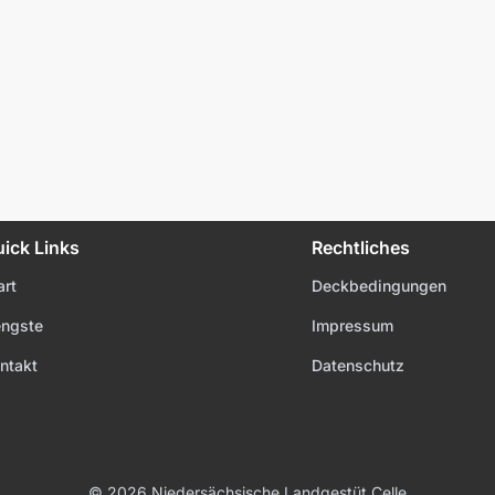
ick Links
Rechtliches
art
Deckbedingungen
ngste
Impressum
ntakt
Datenschutz
© 2026
Niedersächsische Landgestüt Celle