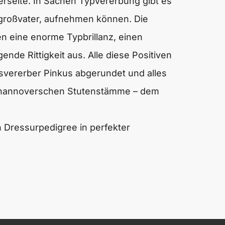
erseite. In Sachen Typvererbung gibt es
großvater, aufnehmen können. Die
 eine enorme Typbrillanz, einen
ende Rittigkeit aus. Alle diese Positiven
svererber Pinkus abgerundet und alles
en hannoverschen Stutenstämme – dem
n Dressurpedigree in perfekter