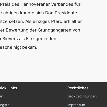
 Preis des Hannoveraner Verbandes für
Vierjährigen konnte sich Don Presidente
tze setzen. Als einziges Pferd erhielt er
n der Bewertung der Grundgangarten von
ievers als Einziger in den
bescheinigt bekam.
ick Links
Rechtliches
art
Deckbedingungen
ngste
Impressum