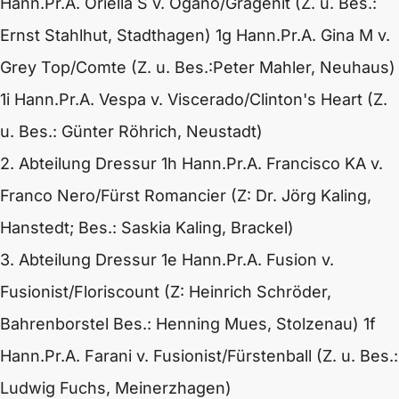
Hann.Pr.A. Oriella S v.
Ogano
/Gragenit (Z. u. Bes.:
Ernst Stahlhut, Stadthagen)
1g Hann.Pr.A. Gina M v.
Grey Top
/Comte (Z. u. Bes.:Peter Mahler, Neuhaus)
1i Hann.Pr.A. Vespa v.
Viscerado
/Clinton's Heart (Z.
u. Bes.: Günter Röhrich, Neustadt)
2. Abteilung Dressur
1h Hann.Pr.A. Francisco KA v.
Franco Nero
/Fürst Romancier (Z: Dr. Jörg Kaling,
Hanstedt; Bes.: Saskia Kaling, Brackel)
3. Abteilung Dressur
1e Hann.Pr.A. Fusion v.
Fusionist
/
Floriscount
(Z: Heinrich Schröder,
Bahrenborstel Bes.: Henning Mues, Stolzenau)
1f
Hann.Pr.A. Farani v.
Fusionist
/Fürstenball (Z. u. Bes.:
Ludwig Fuchs, Meinerzhagen)