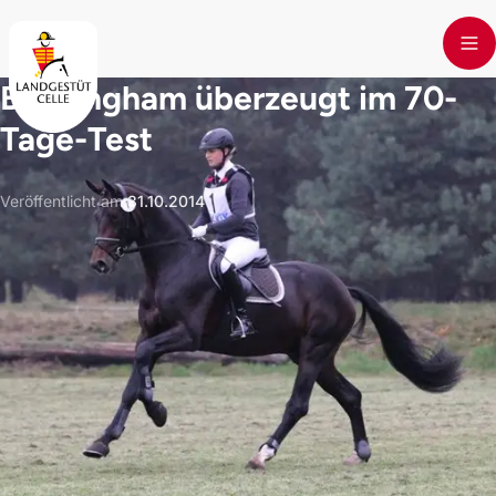
Skip to main content
Buckingham überzeugt im 70-
Tage-Test
Veröffentlicht am
:
31.10.2014