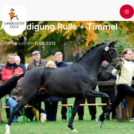
Skip to main content
Ankündigung Rulle + Timmel
Veröffentlicht am
:
11.02.2013