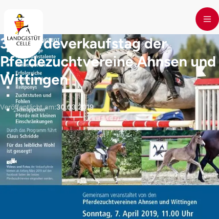
Skip to main content
3. Pferdeverkaufstag der
Pferdezuchtvereine Ahnsen und
Wittingen
Veröffentlicht am
:
30.03.2019