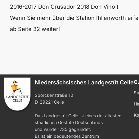
2016-2017
Don Crusador
2018
Don Vino I
Wenn Sie mehr über die Station Ihlienworth erf
ab Seite 32 weiter!
Qu
Niedersächsisches Landgestüt Celle
St
Spörckenstraße 10
D-29221 Celle
He
Ko
Das Landgestüt Celle ist eines der ältesten
staatlichen Gestüte Deutschlands
und wurde 1735 gegründet.
Es ist ein bedeutendes Zentrum