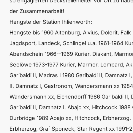
so engagierten Deckstellenleiter vor Ort zu hab
der Zusammenarbeit!
Hengste der Station Ihlienworth:
Hengste bis 1960
Altenburg, Alvius, Dolerit, Falk 
Jagdsport, Landeck, Schlingel u.a.
1961-1964
Kur
Abendschein
1966--1969
Kurier, Diskant, Marmo
Seelöwe
1973-1977
Kurier, Marmor, Lombard, Ak
Garibaldi II, Madras I
1980
Garibaldi II, Damnatz 
II, Damnatz I, Gastronom, Wandersmann xx
1984
Wandersmann xx, Eichendorff
1986
Garibaldi II
Garibaldi II, Damnatz I, Abajo xx, Hitchcock
1988
Durbridge
1989
Abajo xx, Hitchcock, Erbherzog,
Erbherzog, Graf Sponeck, Star Regent xx
1991-