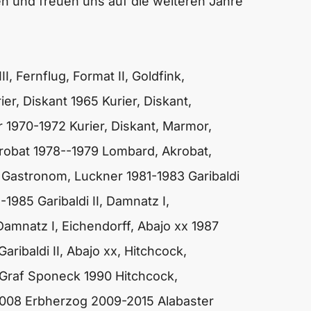
en und freuen uns auf die weiteren Jahre
III, Fernflug, Format II, Goldfink,
ier, Diskant
1965
Kurier, Diskant,
r
1970-1972
Kurier, Diskant, Marmor,
robat
1978--1979
Lombard, Akrobat,
I, Gastronom, Luckner
1981-1983
Garibaldi
-1985
Garibaldi II, Damnatz I,
, Damnatz I, Eichendorff, Abajo xx
1987
Garibaldi II, Abajo xx, Hitchcock,
 Graf Sponeck
1990
Hitchcock,
2008
Erbherzog
2009-2015
Alabaster