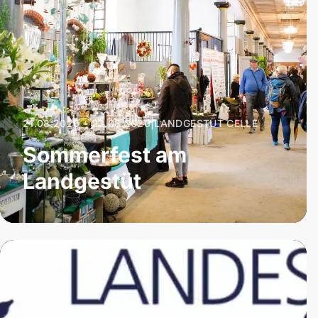
21.08.2026 – 23.08.2026
|
LANDGESTÜT CELLE
Sommerfest am
Landgestüt