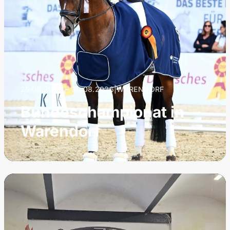
25.08.2026 – 30.08.2026
|
WARENDORF
Bundeschampionat in
Warendorf