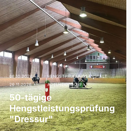
08.10.2026 –
HENGSTPRÜFUNGSANSTALT
|
26.11.2026
ADELHEIDSDORF
50-tägige
Hengstleistungsprüfung
"Dressur"