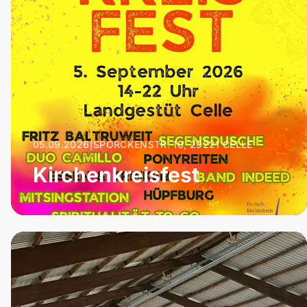
05.09.2026
|
SPÖRCKENSTR. 10, 29221 CELLE
Kirchenkreisfest