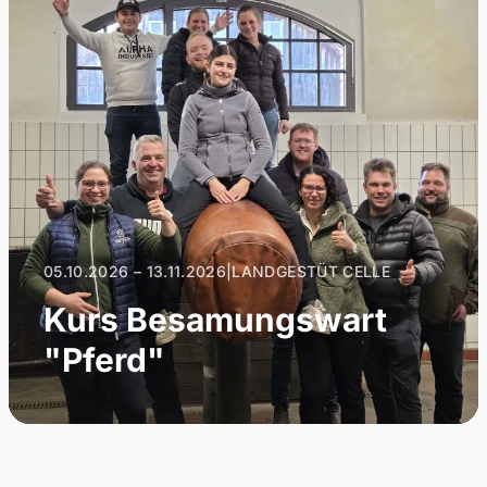
05.10.2026 – 13.11.2026
|
LANDGESTÜT CELLE
Kurs Besamungswart
"Pferd"