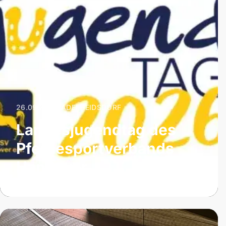
26.09.2026
|
ADELHEIDSDORF
Landesjugendtag des
Pferdesportverbands
Hannover