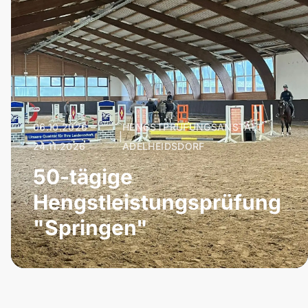
06.10.2026 –
HENGSTPRÜFUNGSANSTALT
|
24.11.2026
ADELHEIDSDORF
50-tägige
Hengstleistungsprüfung
"Springen"