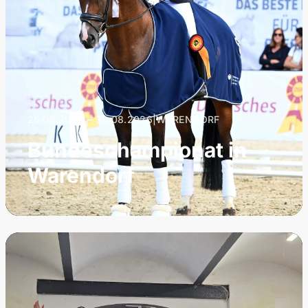
25.08.2026 – 30.08.2026
|
WARENDORF
Bundeschampionat in
Warendorf