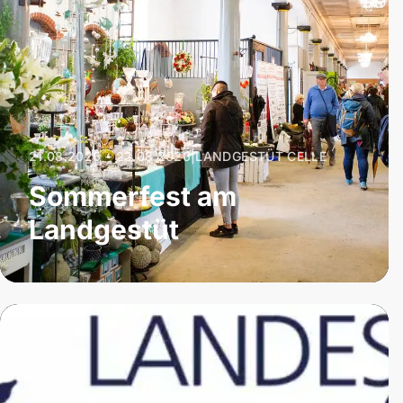
21.08.2026 – 23.08.2026
|
LANDGESTÜT CELLE
Sommerfest am
Landgestüt