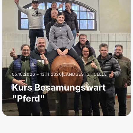
05.10.2026 – 13.11.2026
|
LANDGESTÜT CELLE
Kurs Besamungswart
"Pferd"