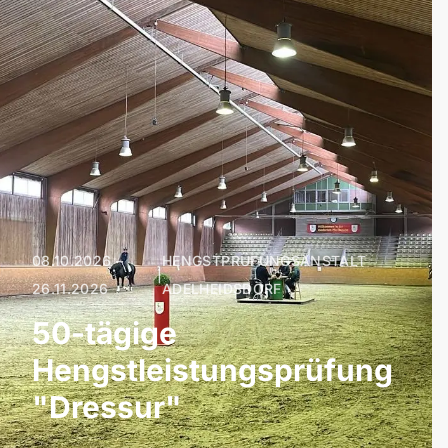
08.10.2026 –
HENGSTPRÜFUNGSANSTALT
|
26.11.2026
ADELHEIDSDORF
50-tägige
Hengstleistungsprüfung
"Dressur"