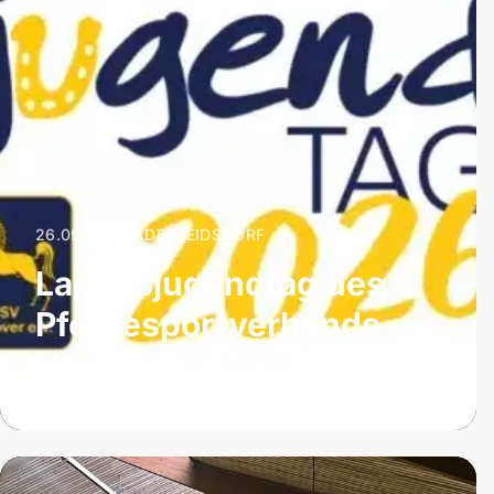
26.09.2026
|
ADELHEIDSDORF
Landesjugendtag des
Pferdesportverbands
Hannover