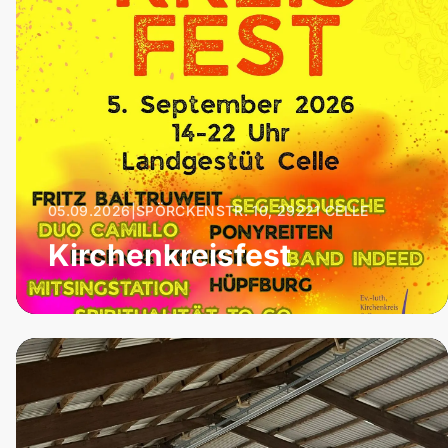
05.09.2026
|
SPÖRCKENSTR. 10, 29221 CELLE
Kirchenkreisfest