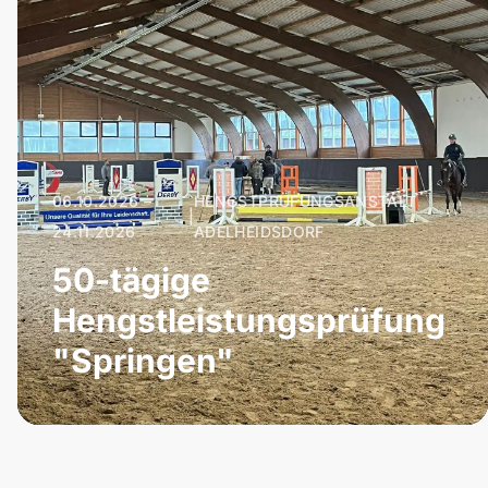
06.10.2026 –
HENGSTPRÜFUNGSANSTALT
|
24.11.2026
ADELHEIDSDORF
50-tägige
Hengstleistungsprüfung
"Springen"